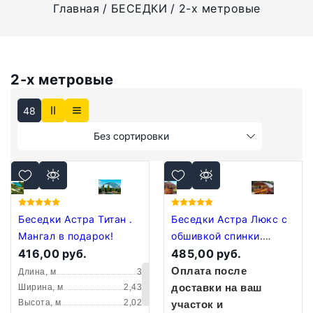
Главная
БЕСЕДКИ
2-х метровые
2-х метровые
48
Без сортировки
Беседки Астра Титан .
Беседки Астра Люкс с
Мангал в подарок!
обшивкой спинки.
416,00 руб.
Мангал + москитная
485,00 руб.
сетка в подарок!
Оплата после
Длина, м
3
В
доставки на ваш
Ширина, м
2,43
корзину
Высота, м
2,02
участок и