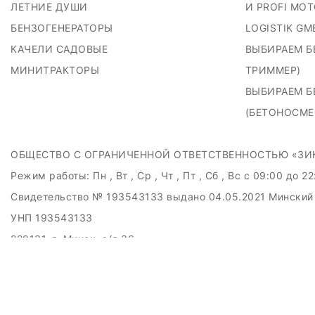
ЛЕТНИЕ ДУШИ
И PROFI MO
БЕНЗОГЕНЕРАТОРЫ
LOGISTIK GM
КАЧЕЛИ САДОВЫЕ
ВЫБИРАЕМ Б
МИНИТРАКТОРЫ
ТРИММЕР)
ВЫБИРАЕМ 
(БЕТОНОСМЕ
ОБЩЕСТВО С ОГРАНИЧЕННОЙ ОТВЕТСТВЕННОСТЬЮ «ЗИ
Режим работы:
Пн , Вт , Ср , Чт , Пт , Сб , Вс c 09:00 до 2
Свидетельство № 193543133 выдано 04.05.2021 Минский
УНП 193543133
220131, г. Минск, а/я 36
Дата регистрации в Торговом реестре РБ: 04.11.2021
+375297001747
andrewadams1987@gmail.com