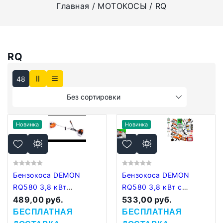
Главная
МОТОКОСЫ
RQ
RQ
48
Без сортировки
Новинка
Новинка
Бензокоса DEMON
Бензокоса DEMON
RQ580 3,8 кВт
RQ580 3,8 кВт с
(Польша) комплект,
489,00 руб.
защитой от вибрации
533,00 руб.
нож, 3 катушки с
(Польша)
БЕСПЛАТНАЯ
БЕСПЛАТНАЯ
леской, маска, леска