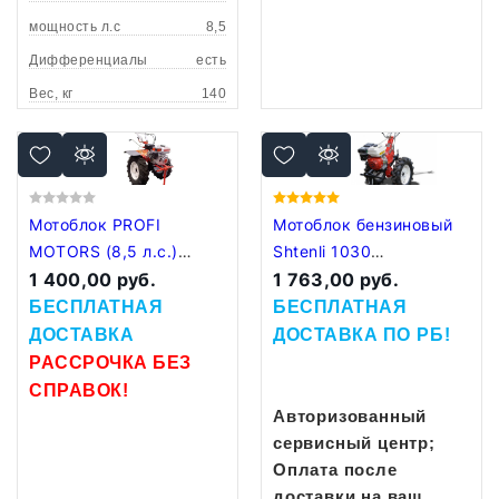
мощность л.с
8,5
Дифференциалы
есть
Вес, кг
140
Мотоблок PROFI
Мотоблок бензиновый
MOTORS (8,5 л.с.)
Shtenli 1030
ПОНИЖЕННАЯ
1 400,00 руб.
Пониженная передача
1 763,00 руб.
ПЕРЕДАЧА
БЕСПЛАТНАЯ
БЕСПЛАТНАЯ
ДОСТАВКА
ДОСТАВКА
ПО РБ!
РАССРОЧКА БЕЗ
СПРАВОК!
Авторизованный
сервисный центр;
Оплата после
доставки на ваш