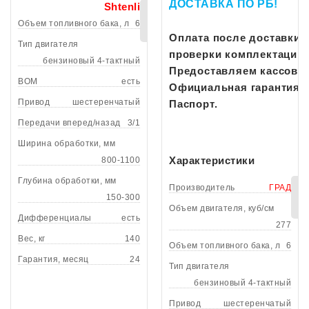
ДОСТАВКА ПО РБ!
Shtenli
В
Объем топливного бака, л
6
корзину
Оплата после доставки н
Тип двигателя
проверки комплектации;
бензиновый 4-тактный
Предоставляем кассовы
ВОМ
есть
Официальная гарантия д
Привод
шестеренчатый
Паспорт.
Передачи вперед/назад
3/1
Ширина обработки, мм
Характеристики
800-1100
Глубина обработки, мм
Производитель
ГРАД
150-300
Объем двигателя, куб/см
Дифференциалы
есть
277
Вес, кг
140
Объем топливного бака, л
6
Гарантия, месяц
24
Тип двигателя
бензиновый 4-тактный
Привод
шестеренчатый