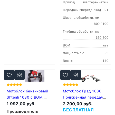
Привод
шестеренчатый
Передачи вперед/назад
3/1
Ширина обработки, мм
800-1100
Глубина обработки, мм
150-300
ВОМ
нет
мощность л.с
8,5
Вес, кг
140
Мотоблок бензиновый
Мотоблок Град 1030
Shtenli 1030 с ВОМ,
Пониженная передача
пониженная передача
1 992,00 руб.
+ Прицеп
2 200,00 руб.
БЕСПЛАТНАЯ
Производитель